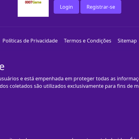
Login
Registrar-se
Políticas de Privacidade
Termos e Condições
Sitemap
de
 usuários e está empenhada em proteger todas as informaç
os coletados são utilizados exclusivamente para fins de m