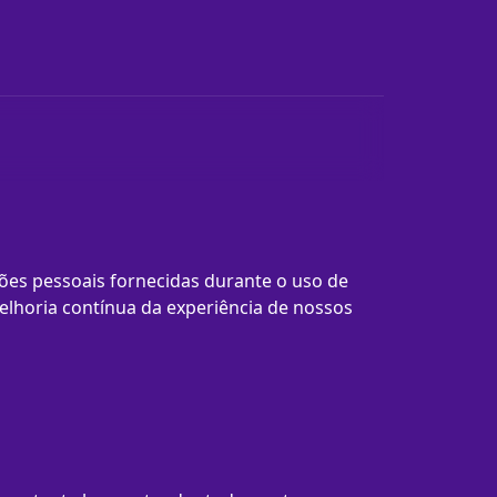
ões pessoais fornecidas durante o uso de
elhoria contínua da experiência de nossos