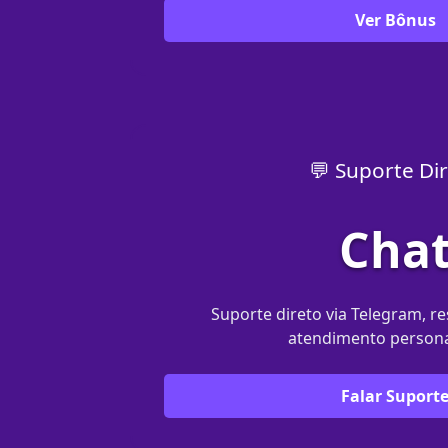
Ver Bônus
💬 Suporte Di
Cha
Suporte direto via Telegram, r
atendimento persona
Falar Suport