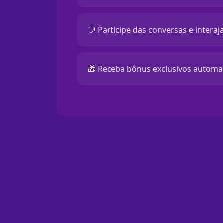
💬 Participe das conversas e interaj
🎁 Receba bônus exclusivos autom