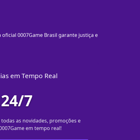
m
ficial 0007Game Brasil garante justiça e
cias em Tempo Real
24/7
e todas as novidades, promoções e
 0007Game em tempo real!