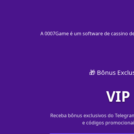
A 0007Game é um software de cassino de 
🎁 Bônus Exclu
VIP
Receba bônus exclusivos do Telegra
e códigos promocionai