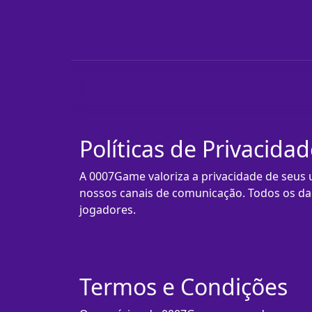
Políticas de Privacida
A 0007Game valoriza a privacidade de seus
nossos canais de comunicação. Todos os dad
jogadores.
Termos e Condições