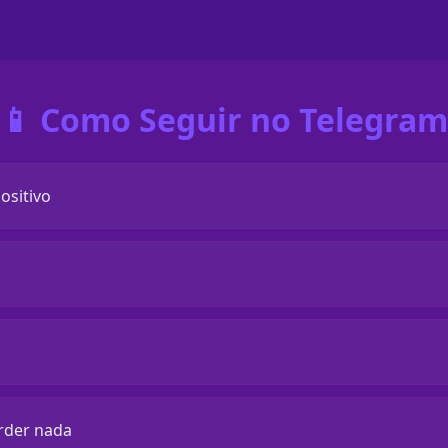
📱 Como Seguir no Telegram
ositivo
erder nada