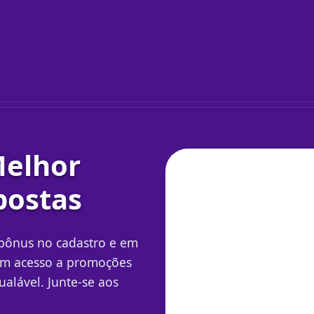
Melhor
postas
bônus no cadastro e em
em acesso a promoções
ualável. Junte-se aos