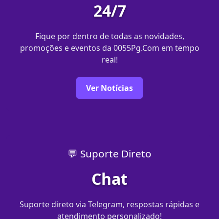
24/7
Fique por dentro de todas as novidades,
promoções e eventos da 0055Pg.Com em tempo
real!
Ver Notícias
💬 Suporte Direto
Chat
Suporte direto via Telegram, respostas rápidas e
atendimento personalizado!