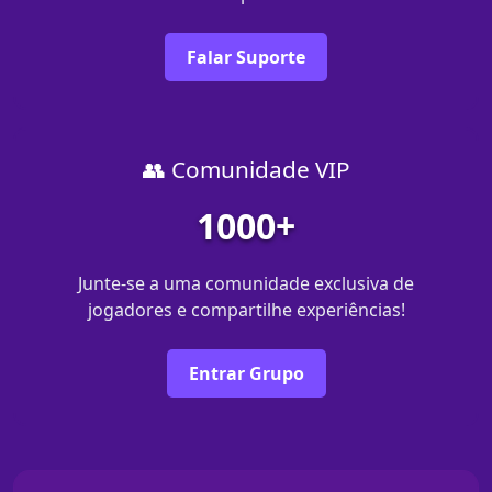
Falar Suporte
👥 Comunidade VIP
1000+
Junte-se a uma comunidade exclusiva de
jogadores e compartilhe experiências!
Entrar Grupo