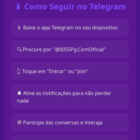
📱 Como Seguir no Telegram
📱 Baixe o app Telegram no seu dispositivo
🔍 Procure por "@0055Pg.ComOficial"
👆 Toque em "Entrar" ou "Join"
🔔 Ative as notificações para não perder
nada
💬 Participe das conversas e interaja