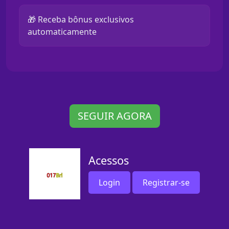
🎁 Receba bônus exclusivos
automaticamente
SEGUIR AGORA
Acessos
Login
Registrar-se