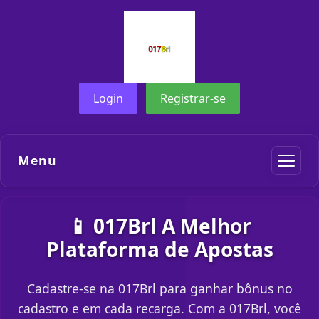
Login
Registrar-se
Menu
📱 017Brl A Melhor
Plataforma de Apostas
Cadastre-se na 017Brl para ganhar bônus no
cadastro e em cada recarga. Com a 017Brl, você