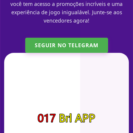
você tem acesso a promoções incríveis e uma
experiência de jogo inigualável. Junte-se aos
vencedores agora!
SEGUIR NO TELEGRAM