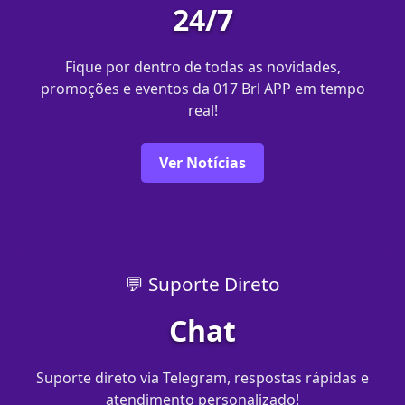
24/7
Fique por dentro de todas as novidades,
promoções e eventos da 017 Brl APP em tempo
real!
Ver Notícias
💬 Suporte Direto
Chat
Suporte direto via Telegram, respostas rápidas e
atendimento personalizado!