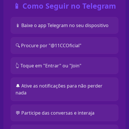
📱 Como Seguir no Telegram
📱 Baixe o app Telegram no seu dispositivo
🔍 Procure por "@11CCOficial"
👆 Toque em "Entrar" ou "Join"
🔔 Ative as notificações para não perder
nada
💬 Participe das conversas e interaja