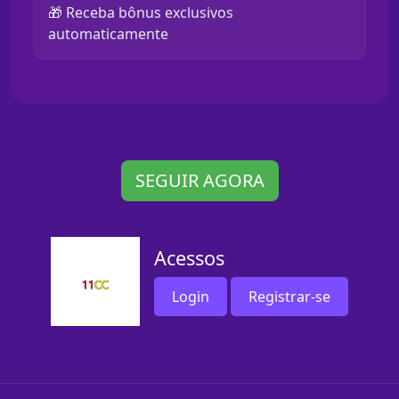
🎁 Receba bônus exclusivos
automaticamente
SEGUIR AGORA
Acessos
Login
Registrar-se