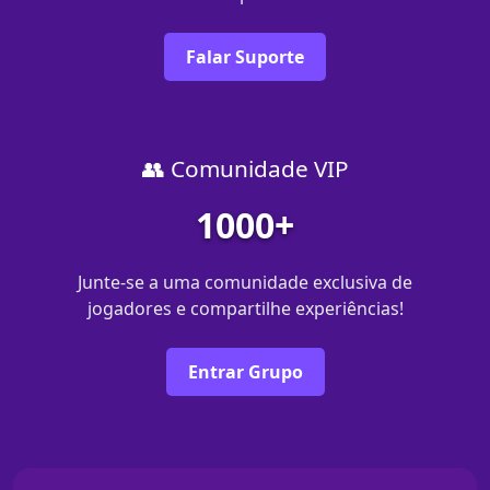
Falar Suporte
👥 Comunidade VIP
1000+
Junte-se a uma comunidade exclusiva de
jogadores e compartilhe experiências!
Entrar Grupo