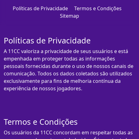
Políticas de Privacidade
Termos e Condições
Sitemap
Políticas de Privacidade
A 11CC valoriza a privacidade de seus usuários e está
empenhada em proteger todas as informações
pessoais fornecidas durante o uso de nossos canais de
comunicação. Todos os dados coletados são utilizados
exclusivamente para fins de melhoria contínua da
experiência de nossos jogadores.
Termos e Condições
Os usuários da 11CC concordam em respeitar todas as