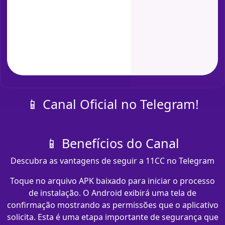
📱 Canal Oficial no Telegram!
📱 Benefícios do Canal
Descubra as vantagens de seguir a 11CC no Telegram
Toque no arquivo APK baixado para iniciar o processo
de instalação. O Android exibirá uma tela de
confirmação mostrando as permissões que o aplicativo
solicita. Esta é uma etapa importante de segurança que