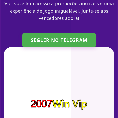
Vip, você tem acesso a promoções incríveis e uma
experiência de jogo inigualável. Junte-se aos
vencedores agora!
SEGUIR NO TELEGRAM