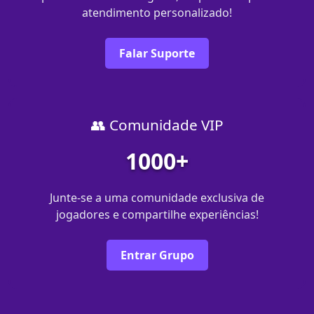
atendimento personalizado!
Falar Suporte
👥 Comunidade VIP
1000+
Junte-se a uma comunidade exclusiva de
jogadores e compartilhe experiências!
Entrar Grupo