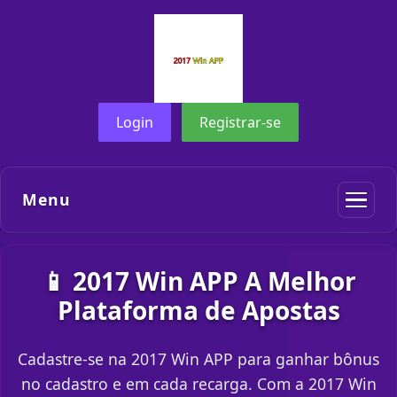
Login
Registrar-se
Menu
📱 2017 Win APP A Melhor
Plataforma de Apostas
Cadastre-se na 2017 Win APP para ganhar bônus
no cadastro e em cada recarga. Com a 2017 Win