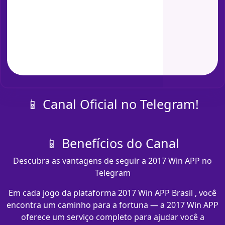
📱 Canal Oficial no Telegram!
📱 Benefícios do Canal
Descubra as vantagens de seguir a 2017 Win APP no
Telegram
Em cada jogo da plataforma 2017 Win APP Brasil , você
encontra um caminho para a fortuna — a 2017 Win APP
oferece um serviço completo para ajudar você a