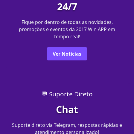
24/7
Fique por dentro de todas as novidades,
promoções e eventos da 2017 Win APP em
tempo real!
Ver Notícias
💬 Suporte Direto
Chat
Suporte direto via Telegram, respostas rápidas e
atendimento personalizado!