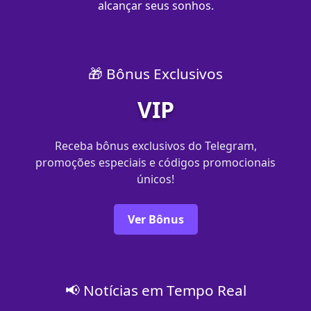
alcançar seus sonhos.
🎁 Bônus Exclusivos
VIP
Receba bônus exclusivos do Telegram,
promoções especiais e códigos promocionais
únicos!
Ver Bônus
📢 Notícias em Tempo Real