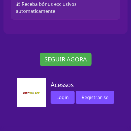
🎁 Receba bônus exclusivos
automaticamente
SEGUIR AGORA
Acessos
Login
Registrar-se