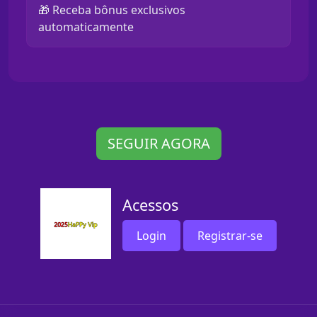
🎁 Receba bônus exclusivos
automaticamente
SEGUIR AGORA
Acessos
Login
Registrar-se