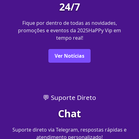
24/7
Fique por dentro de todas as novidades,
promoções e eventos da 2025HaPPy Vip em
tempo real!
Ver Notícias
💬 Suporte Direto
Chat
Suporte direto via Telegram, respostas rápidas e
atendimento personalizado!