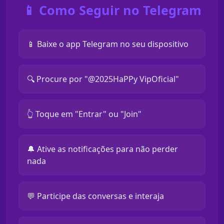
📱 Como Seguir no Telegram
📱 Baixe o app Telegram no seu dispositivo
🔍 Procure por "@2025HaPPy VipOficial"
👆 Toque em "Entrar" ou "Join"
🔔 Ative as notificações para não perder
nada
💬 Participe das conversas e interaja