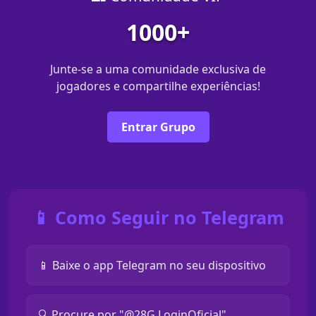
1000+
Junte-se a uma comunidade exclusiva de
jogadores e compartilhe experiências!
Entrar Grupo
📱 Como Seguir no Telegram
📱 Baixe o app Telegram no seu dispositivo
🔍 Procure por "@28G LoginOficial"