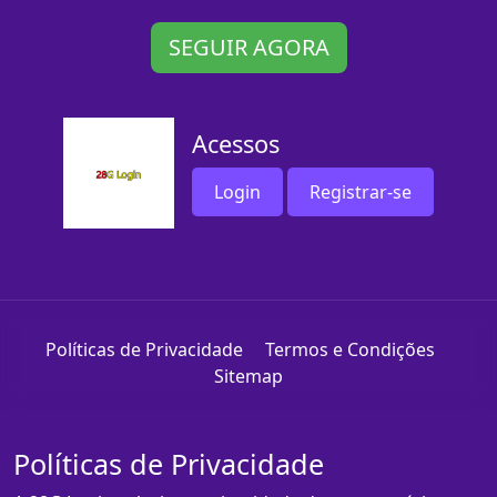
SEGUIR AGORA
Acessos
Login
Registrar-se
Políticas de Privacidade
Termos e Condições
Sitemap
Políticas de Privacidade