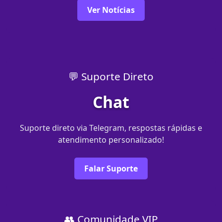
Ver Notícias
💬 Suporte Direto
Chat
Suporte direto via Telegram, respostas rápidas e
atendimento personalizado!
Falar Suporte
👥 Comunidade VIP