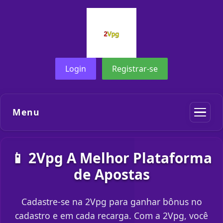
Login
Registrar-se
Menu
📱 2Vpg A Melhor Plataforma
de Apostas
Cadastre-se na 2Vpg para ganhar bônus no
cadastro e em cada recarga. Com a 2Vpg, você