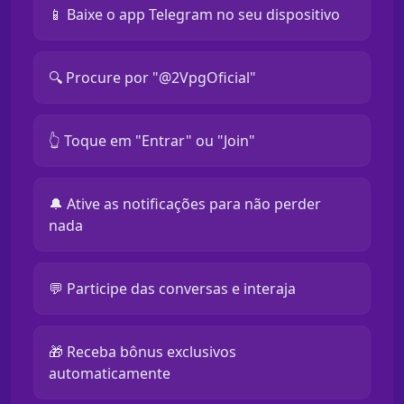
📱 Baixe o app Telegram no seu dispositivo
🔍 Procure por "@2VpgOficial"
👆 Toque em "Entrar" ou "Join"
🔔 Ative as notificações para não perder
nada
💬 Participe das conversas e interaja
🎁 Receba bônus exclusivos
automaticamente