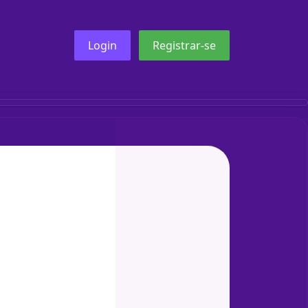
Login
Registrar-se