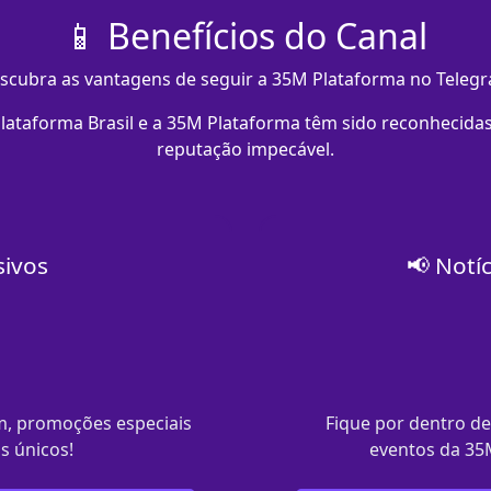
📱 Benefícios do Canal
scubra as vantagens de seguir a 35M Plataforma no Teleg
ataforma Brasil e a 35M Plataforma têm sido reconhecidas p
reputação impecável.
sivos
📢 Notí
m, promoções especiais
Fique por dentro d
s únicos!
eventos da 35