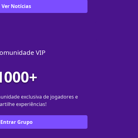
Ver Notícias
Comunidade VIP
1000+
unidade exclusiva de jogadores e
rtilhe experiências!
Entrar Grupo