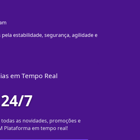
ram
ela estabilidade, segurança, agilidade e
cias em Tempo Real
24/7
e todas as novidades, promoções e
M Plataforma em tempo real!