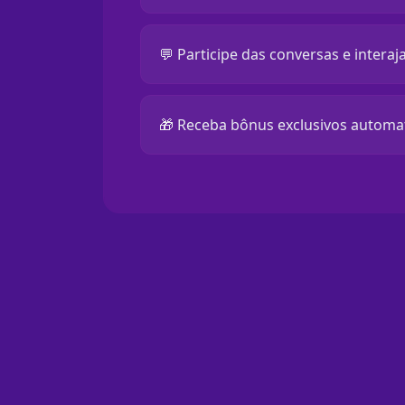
💬 Participe das conversas e interaj
🎁 Receba bônus exclusivos autom