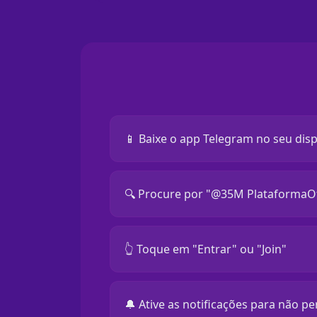
📱 Baixe o app Telegram no seu disp
🔍 Procure por "@35M PlataformaOf
👆 Toque em "Entrar" ou "Join"
🔔 Ative as notificações para não p