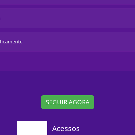
a
aticamente
SEGUIR AGORA
Acessos