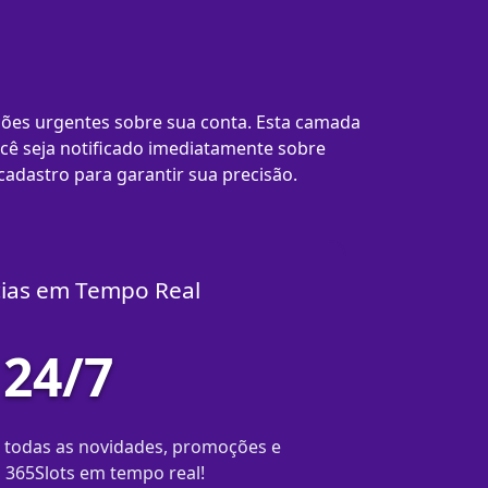
ações urgentes sobre sua conta. Esta camada
cê seja notificado imediatamente sobre
cadastro para garantir sua precisão.
cias em Tempo Real
24/7
e todas as novidades, promoções e
 365Slots em tempo real!