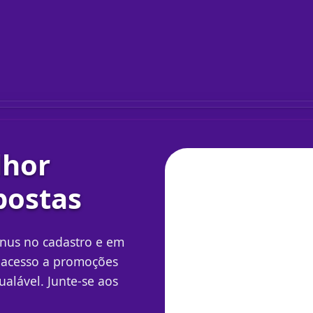
lhor
postas
ônus no cadastro e em
m acesso a promoções
ualável. Junte-se aos