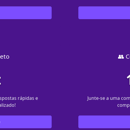
reto
👥 
t
espostas rápidas e
Junte-se a uma com
lizado!
compa
e