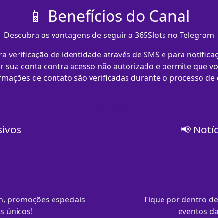
📱 Benefícios do Canal
Descubra as vantagens de seguir a 365Slots no Telegram
ara verificação de identidade através de SMS e para notific
er sua conta contra acesso não autorizado e permite que vo
rmações de contato são verificadas durante o processo de 
sivos
📢 Notí
m, promoções especiais
Fique por dentro d
s únicos!
eventos da