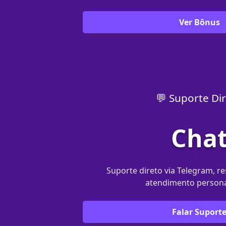
Ver Bônus
💬 Suporte Di
Cha
Suporte direto via Telegram, r
atendimento persona
Falar Suport