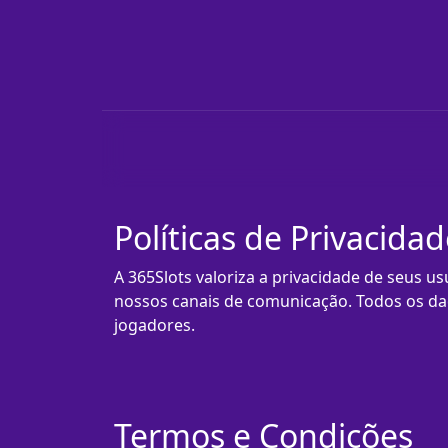
Políticas de Privacida
A 365Slots valoriza a privacidade de seus 
nossos canais de comunicação. Todos os dad
jogadores.
Termos e Condições