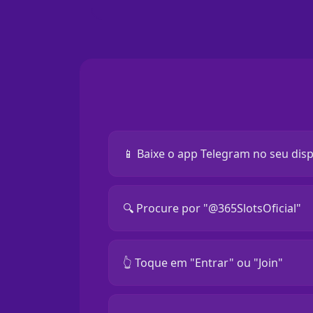
📱 Baixe o app Telegram no seu disp
🔍 Procure por "@365SlotsOficial"
👆 Toque em "Entrar" ou "Join"