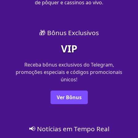
de pôquer e cassinos ao vivo.
🎁 Bônus Exclusivos
VIP
Receba bônus exclusivos do Telegram,
promoções especiais e códigos promocionais
únicos!
Ver Bônus
📢 Notícias em Tempo Real