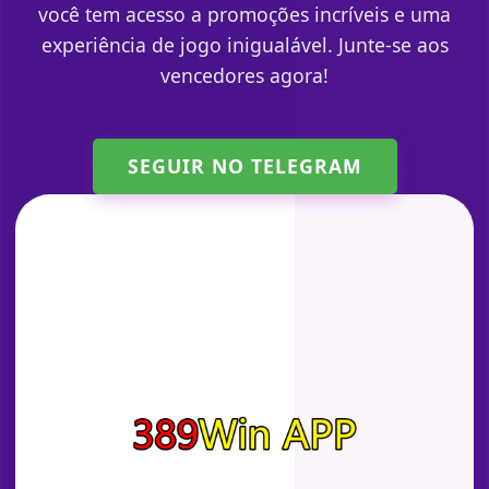
você tem acesso a promoções incríveis e uma
experiência de jogo inigualável. Junte-se aos
vencedores agora!
SEGUIR NO TELEGRAM