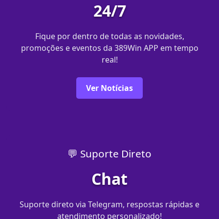
24/7
Fique por dentro de todas as novidades,
promoções e eventos da 389Win APP em tempo
real!
Ver Notícias
💬 Suporte Direto
Chat
Suporte direto via Telegram, respostas rápidas e
atendimento personalizado!