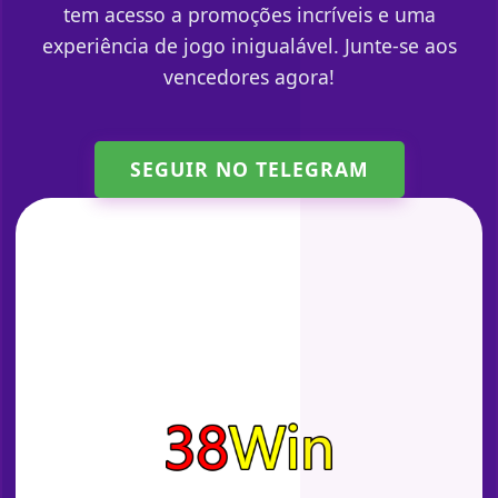
tem acesso a promoções incríveis e uma
experiência de jogo inigualável. Junte-se aos
vencedores agora!
SEGUIR NO TELEGRAM