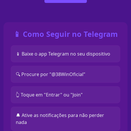
📱 Como Seguir no Telegram
📱 Baixe o app Telegram no seu dispositivo
🔍 Procure por "@38WinOficial"
👆 Toque em "Entrar" ou "Join"
🔔 Ative as notificações para não perder
nada