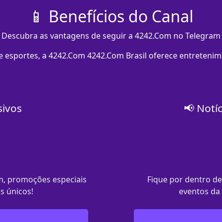
📱 Benefícios do Canal
Descubra as vantagens de seguir a 4242.Com no Telegram
e esportes, a 4242.Com 4242.Com Brasil oferece entreteni
sivos
📢 Notí
m, promoções especiais
Fique por dentro d
s únicos!
eventos da