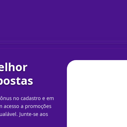
elhor
postas
bônus no cadastro e em
em acesso a promoções
ualável. Junte-se aos