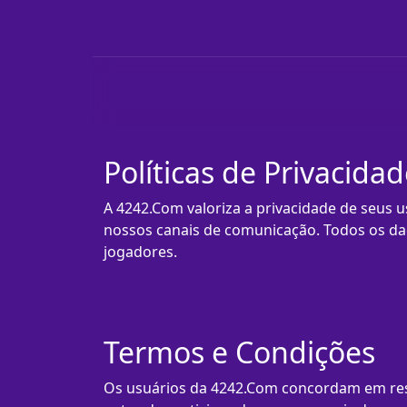
Políticas de Privacida
A 4242.Com valoriza a privacidade de seus 
nossos canais de comunicação. Todos os dad
jogadores.
Termos e Condições
Os usuários da 4242.Com concordam em resp