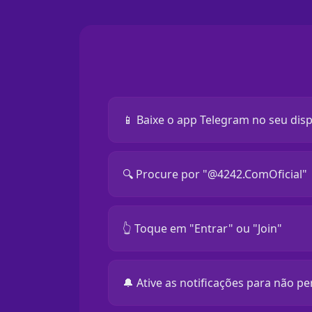
📱 Baixe o app Telegram no seu disp
🔍 Procure por "@4242.ComOficial"
👆 Toque em "Entrar" ou "Join"
🔔 Ative as notificações para não p