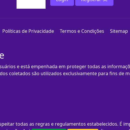
Políticas de Privacidade
Termos e Condições
Sitemap
de
usuários e está empenhada em proteger todas as informaçõ
os coletados são utilizados exclusivamente para fins de m
eitar todas as regras e regulamentos estabelecidos. É imp