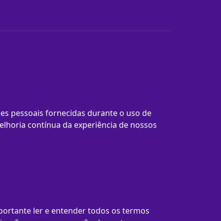
es pessoais fornecidas durante o uso de
elhoria contínua da experiência de nossos
ortante ler e entender todos os termos