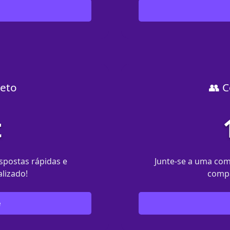
reto
👥 
t
espostas rápidas e
Junte-se a uma com
lizado!
compa
e