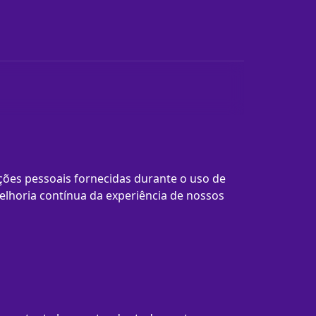
ções pessoais fornecidas durante o uso de
elhoria contínua da experiência de nossos