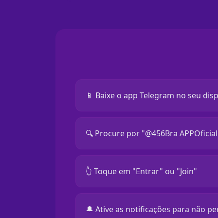
📱 Baixe o app Telegram no seu disp
🔍 Procure por "@456Bra APPOficial
👆 Toque em "Entrar" ou "Join"
🔔 Ative as notificações para não p