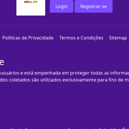
Login
Registrar-se
Políticas de Privacidade
Termos e Condições
Sitemap
de
s usuários e está empenhada em proteger todas as informa
os coletados são utilizados exclusivamente para fins de m