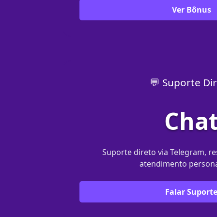
Ver Bônus
💬 Suporte Di
Cha
Suporte direto via Telegram, r
atendimento persona
Falar Suport