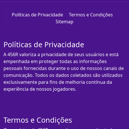
Políticas de Privacidade
Termos e Condições
Sitemap
Políticas de Privacidade
A 456R valoriza a privacidade de seus usuários e está
empenhada em proteger todas as informações
pessoais fornecidas durante o uso de nossos canais de
comunicação. Todos os dados coletados são utilizados
exclusivamente para fins de melhoria contínua da
experiência de nossos jogadores.
Termos e Condições