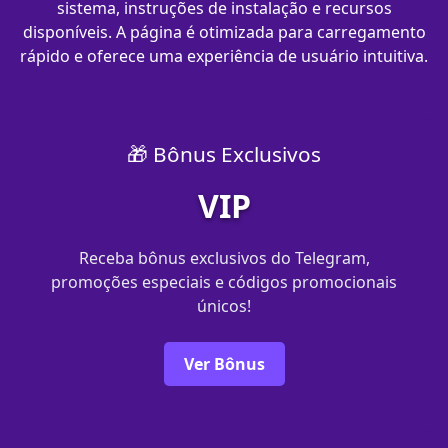
sistema, instruções de instalação e recursos
disponíveis. A página é otimizada para carregamento
rápido e oferece uma experiência de usuário intuitiva.
🎁 Bônus Exclusivos
VIP
Receba bônus exclusivos do Telegram,
promoções especiais e códigos promocionais
únicos!
Ver Bônus