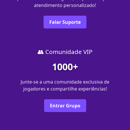
atendimento personalizado!
Falar Suporte
👥 Comunidade VIP
1000+
Junte-se a uma comunidade exclusiva de
jogadores e compartilhe experiências!
Entrar Grupo