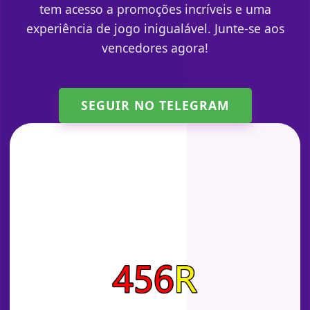
tem acesso a promoções incríveis e uma
experiência de jogo inigualável. Junte-se aos
vencedores agora!
SEGUIR NO TELEGRAM