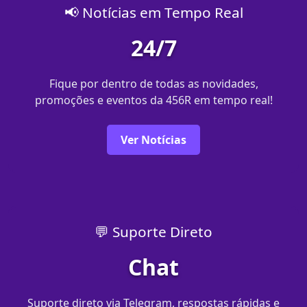
📢 Notícias em Tempo Real
24/7
Fique por dentro de todas as novidades,
promoções e eventos da 456R em tempo real!
Ver Notícias
💬 Suporte Direto
Chat
Suporte direto via Telegram, respostas rápidas e