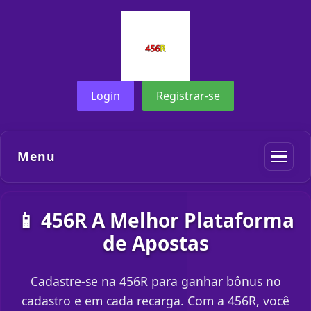
Login
Registrar-se
Menu
📱 456R A Melhor Plataforma
de Apostas
Cadastre-se na 456R para ganhar bônus no
cadastro e em cada recarga. Com a 456R, você