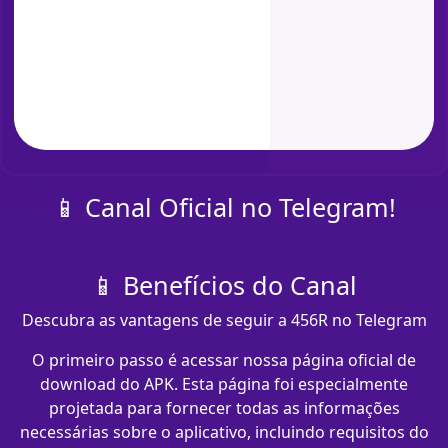
📱 Canal Oficial no Telegram!
📱 Benefícios do Canal
Descubra as vantagens de seguir a 456R no Telegram
O primeiro passo é acessar nossa página oficial de
download do APK. Esta página foi especialmente
projetada para fornecer todas as informações
necessárias sobre o aplicativo, incluindo requisitos do