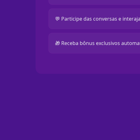
💬 Participe das conversas e interaj
🎁 Receba bônus exclusivos autom