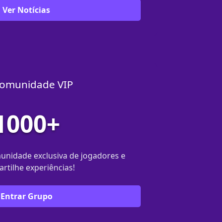
Ver Notícias
Comunidade VIP
1000+
unidade exclusiva de jogadores e
rtilhe experiências!
Entrar Grupo