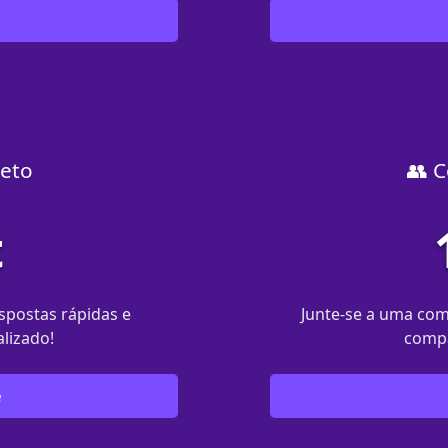
reto
👥 
t
espostas rápidas e
Junte-se a uma com
lizado!
compa
e