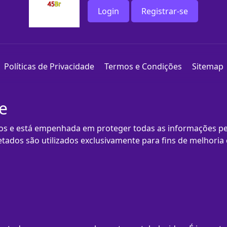
Login
Registrar-se
Políticas de Privacidade
Termos e Condições
Sitemap
de
rios e está empenhada em proteger todas as informações p
tados são utilizados exclusivamente para fins de melhoria