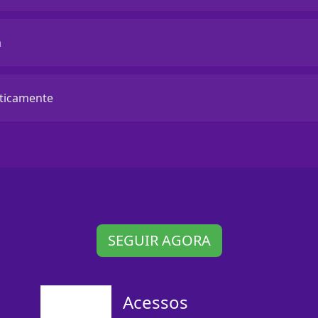
a
aticamente
SEGUIR AGORA
Acessos