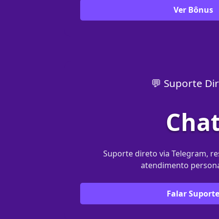
Ver Bônus
💬 Suporte Di
Cha
Suporte direto via Telegram, r
atendimento persona
Falar Suport