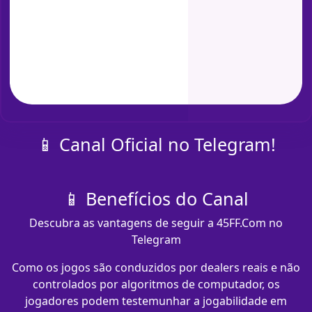
📱 Canal Oficial no Telegram!
📱 Benefícios do Canal
Descubra as vantagens de seguir a 45FF.Com no
Telegram
Como os jogos são conduzidos por dealers reais e não
controlados por algoritmos de computador, os
jogadores podem testemunhar a jogabilidade em