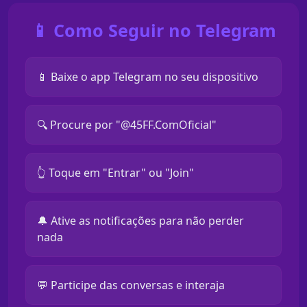
📱 Como Seguir no Telegram
📱 Baixe o app Telegram no seu dispositivo
🔍 Procure por "@45FF.ComOficial"
👆 Toque em "Entrar" ou "Join"
🔔 Ative as notificações para não perder
nada
💬 Participe das conversas e interaja