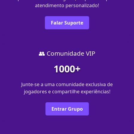
atendimento personalizado!
Falar Suporte
👥 Comunidade VIP
1000+
Junte-se a uma comunidade exclusiva de
jogadores e compartilhe experiências!
Entrar Grupo