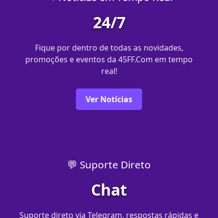
24/7
Fique por dentro de todas as novidades,
promoções e eventos da 45FF.Com em tempo
real!
Ver Notícias
💬 Suporte Direto
Chat
Suporte direto via Telegram, respostas rápidas e