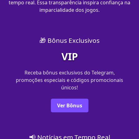
tempo real. Essa transparência inspira confiança na
imparcialidade dos jogos.
🎁 Bônus Exclusivos
VIP
Receba bônus exclusivos do Telegram,
promoções especiais e códigos promocionais
únicos!
Ver Bônus
📢 Notícias em Tempo Real