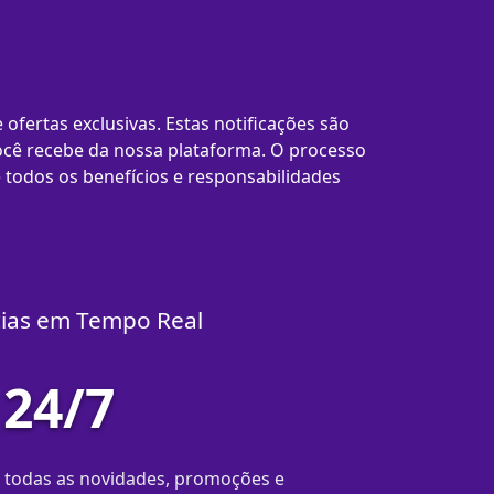
ofertas exclusivas. Estas notificações são
ocê recebe da nossa plataforma. O processo
 todos os benefícios e responsabilidades
cias em Tempo Real
24/7
e todas as novidades, promoções e