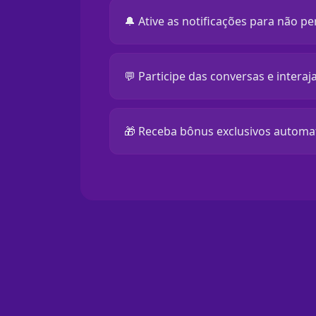
🔔 Ative as notificações para não p
💬 Participe das conversas e interaj
🎁 Receba bônus exclusivos autom