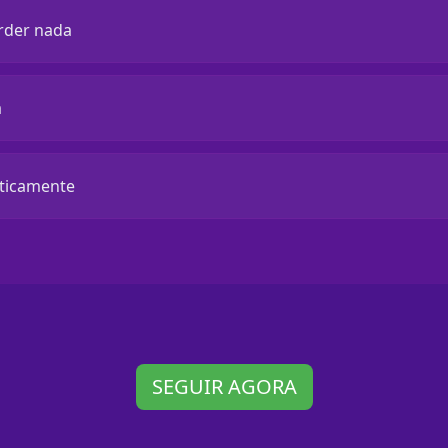
erder nada
a
aticamente
SEGUIR AGORA