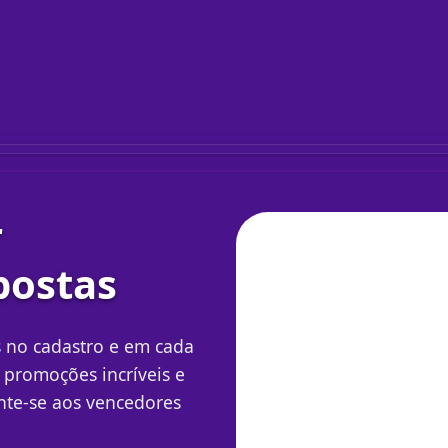
r
postas
 no cadastro e em cada
 promoções incríveis e
unte-se aos vencedores