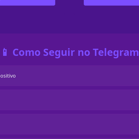
📱 Como Seguir no Telegram
ositivo