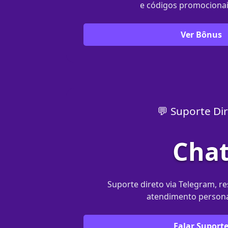
e códigos promocionai
Ver Bônus
💬 Suporte Di
Cha
Suporte direto via Telegram, r
atendimento persona
Falar Suport