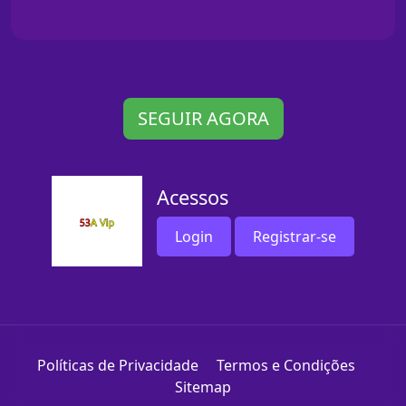
SEGUIR AGORA
Acessos
Login
Registrar-se
Políticas de Privacidade
Termos e Condições
Sitemap