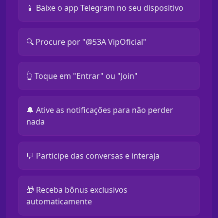
📱 Baixe o app Telegram no seu dispositivo
🔍 Procure por "@53A VipOficial"
👆 Toque em "Entrar" ou "Join"
🔔 Ative as notificações para não perder
nada
💬 Participe das conversas e interaja
🎁 Receba bônus exclusivos
automaticamente