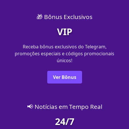
🎁 Bônus Exclusivos
VIP
Receba bônus exclusivos do Telegram,
promoções especiais e códigos promocionais
únicos!
Ver Bônus
📢 Notícias em Tempo Real
24/7