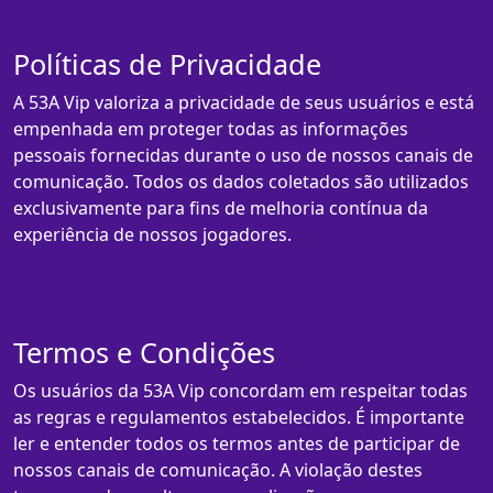
Políticas de Privacidade
A 53A Vip valoriza a privacidade de seus usuários e está
empenhada em proteger todas as informações
pessoais fornecidas durante o uso de nossos canais de
comunicação. Todos os dados coletados são utilizados
exclusivamente para fins de melhoria contínua da
experiência de nossos jogadores.
Termos e Condições
Os usuários da 53A Vip concordam em respeitar todas
as regras e regulamentos estabelecidos. É importante
ler e entender todos os termos antes de participar de
nossos canais de comunicação. A violação destes