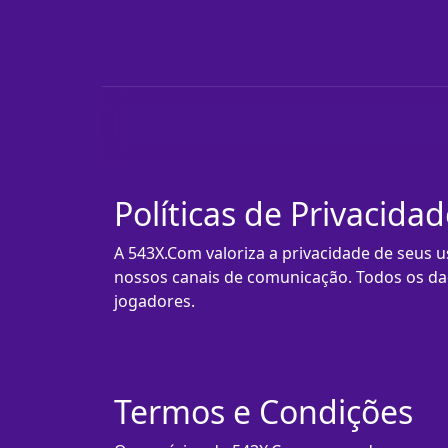
Políticas de Privacida
A 543X.Com valoriza a privacidade de seus 
nossos canais de comunicação. Todos os dad
jogadores.
Termos e Condições