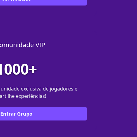
Comunidade VIP
1000+
unidade exclusiva de jogadores e
rtilhe experiências!
Entrar Grupo