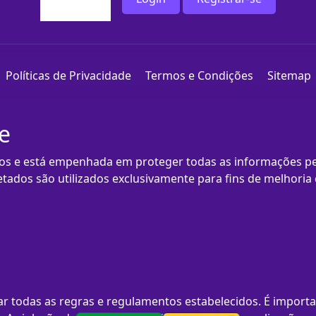
Políticas de Privacidade
Termos e Condições
Sitemap
de
rios e está empenhada em proteger todas as informações p
tados são utilizados exclusivamente para fins de melhoria
 todas as regras e regulamentos estabelecidos. É importa