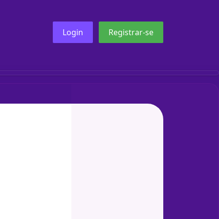
Login
Registrar-se