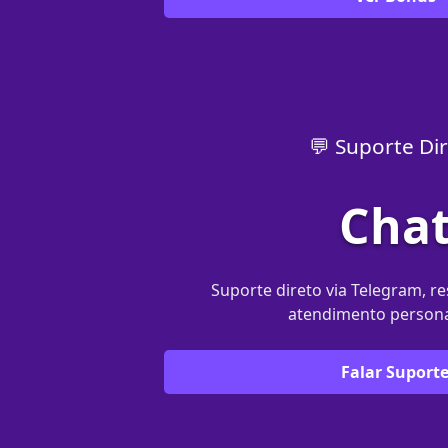
💬 Suporte Di
Cha
Suporte direto via Telegram, r
atendimento persona
Falar Suport