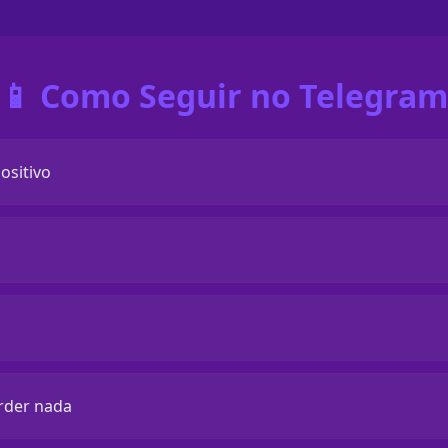
📱 Como Seguir no Telegram
ositivo
erder nada