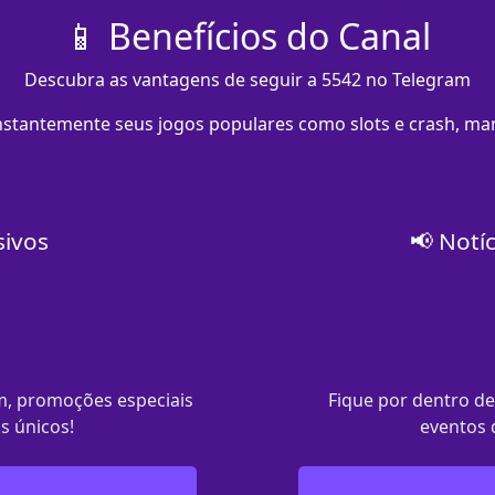
📱 Benefícios do Canal
Descubra as vantagens de seguir a 5542 no Telegram
onstantemente seus jogos populares como slots e crash, ma
sivos
📢 Notí
m, promoções especiais
Fique por dentro d
s únicos!
eventos 