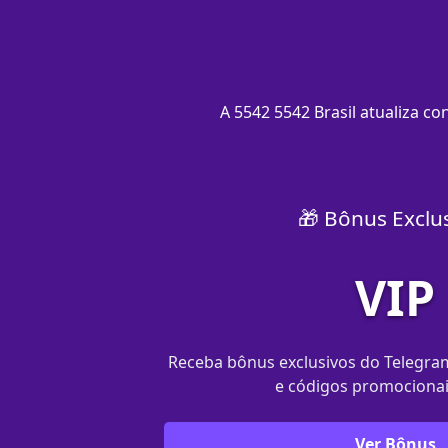
A 5542 5542 Brasil atualiza c
🎁 Bônus Exclu
VIP
Receba bônus exclusivos do Telegra
e códigos promocionai
Ver Bônus