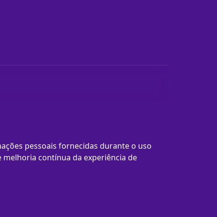
mações pessoais fornecidas durante o uso
e melhoria contínua da experiência de