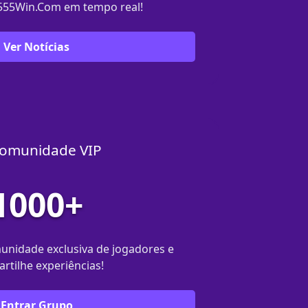
555Win.Com em tempo real!
Ver Notícias
Comunidade VIP
1000+
unidade exclusiva de jogadores e
rtilhe experiências!
Entrar Grupo