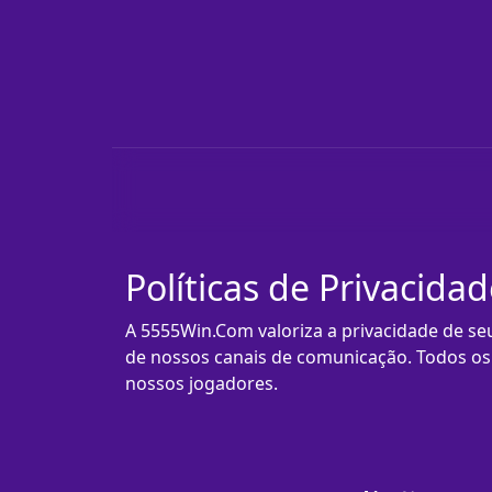
Políticas de Privacida
A 5555Win.Com valoriza a privacidade de s
de nossos canais de comunicação. Todos os 
nossos jogadores.