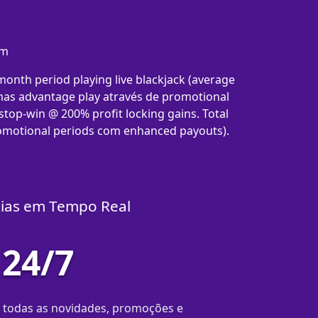
am
month period playing live blackjack (average
 mas advantage play através de promotional
stop-win @ 200% profit locking gains. Total
promotional periods com enhanced payouts).
cias em Tempo Real
24/7
e todas as novidades, promoções e