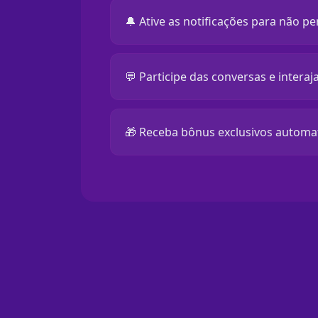
🔔 Ative as notificações para não p
💬 Participe das conversas e interaj
🎁 Receba bônus exclusivos autom