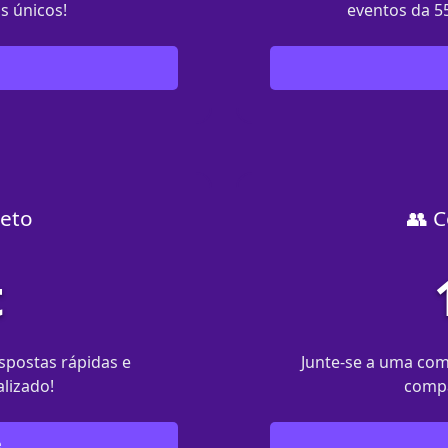
s únicos!
eventos da 5
reto
👥 
t
espostas rápidas e
Junte-se a uma com
lizado!
compa
e