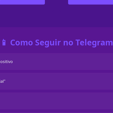
📱 Como Seguir no Telegram
ositivo
al"