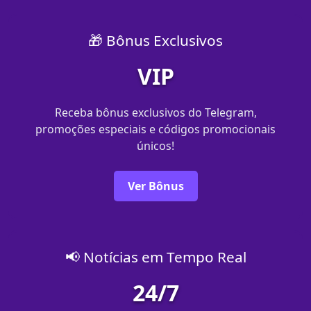
🎁 Bônus Exclusivos
VIP
Receba bônus exclusivos do Telegram,
promoções especiais e códigos promocionais
únicos!
Ver Bônus
📢 Notícias em Tempo Real
24/7