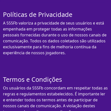
Políticas de Privacidade
A 555Fb valoriza a privacidade de seus usuários e está
empenhada em proteger todas as informações
pessoais fornecidas durante o uso de nossos canais de
comunicação. Todos os dados coletados são utilizados
exclusivamente para fins de melhoria contínua da
experiência de nossos jogadores.
Termos e Condições
Os usuários da 555Fb concordam em respeitar todas as
regras e regulamentos estabelecidos. É importante ler
e entender todos os termos antes de participar de
nossos canais de comunicação. A violação destes