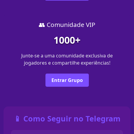
👥 Comunidade VIP
1000+
Junte-se a uma comunidade exclusiva de
jogadores e compartilhe experiências!
Entrar Grupo
📱 Como Seguir no Telegram