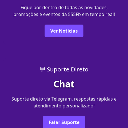
Fique por dentro de todas as novidades,
promoções e eventos da 555Fb em tempo real!
Ver Notícias
💬 Suporte Direto
Chat
Suporte direto via Telegram, respostas rápidas e
atendimento personalizado!
Falar Suporte