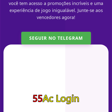
você tem acesso a promoções incríveis e uma
experiência de jogo inigualável. Junte-se aos
vencedores agora!
SEGUIR NO TELEGRAM