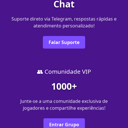
Chat
Suporte direto via Telegram, respostas rápidas e
atendimento personalizado!
Falar Suporte
👥 Comunidade VIP
1000+
Junte-se a uma comunidade exclusiva de
jogadores e compartilhe experiências!
Entrar Grupo