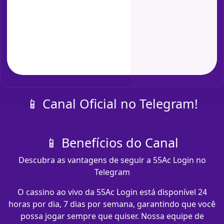
📱 Canal Oficial no Telegram!
📱 Benefícios do Canal
Descubra as vantagens de seguir a 55Ac Login no
Telegram
O cassino ao vivo da 55Ac Login está disponível 24
horas por dia, 7 dias por semana, garantindo que você
possa jogar sempre que quiser. Nossa equipe de