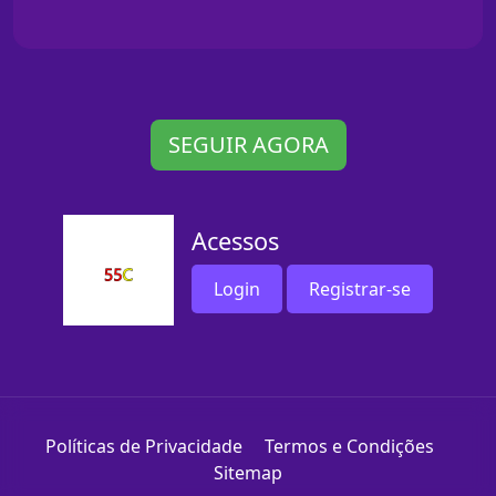
SEGUIR AGORA
Acessos
Login
Registrar-se
Políticas de Privacidade
Termos e Condições
Sitemap