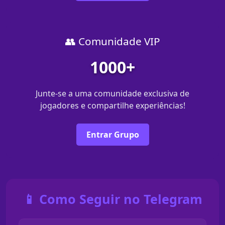
👥 Comunidade VIP
1000+
Junte-se a uma comunidade exclusiva de
jogadores e compartilhe experiências!
Entrar Grupo
📱 Como Seguir no Telegram