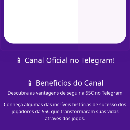
📱 Canal Oficial no Telegram!
📱 Benefícios do Canal
Descubra as vantagens de seguir a 55C no Telegram
Conheça algumas das incríveis histórias de sucesso dos
jogadores da 55C que transformaram suas vidas
através dos jogos.