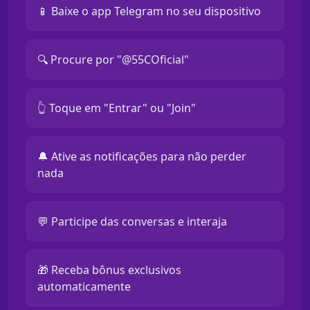
📱 Baixe o app Telegram no seu dispositivo
🔍 Procure por "@55COficial"
👆 Toque em "Entrar" ou "Join"
🔔 Ative as notificações para não perder
nada
💬 Participe das conversas e interaja
🎁 Receba bônus exclusivos
automaticamente