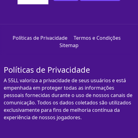
Políticas de Privacidade
Termos e Condições
Sitemap
Políticas de Privacidade
A 55LL valoriza a privacidade de seus usuários e está
empenhada em proteger todas as informações
pessoais fornecidas durante o uso de nossos canais de
comunicação. Todos os dados coletados são utilizados
exclusivamente para fins de melhoria contínua da
experiência de nossos jogadores.