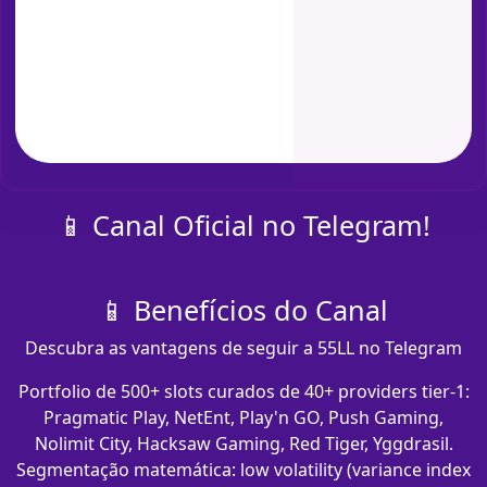
📱 Canal Oficial no Telegram!
📱 Benefícios do Canal
Descubra as vantagens de seguir a 55LL no Telegram
Portfolio de 500+ slots curados de 40+ providers tier-1:
Pragmatic Play, NetEnt, Play'n GO, Push Gaming,
Nolimit City, Hacksaw Gaming, Red Tiger, Yggdrasil.
Segmentação matemática: low volatility (variance index