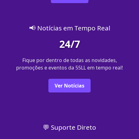
📢 Notícias em Tempo Real
24/7
Fique por dentro de todas as novidades,
promoções e eventos da 55LL em tempo real!
Ver Notícias
💬 Suporte Direto