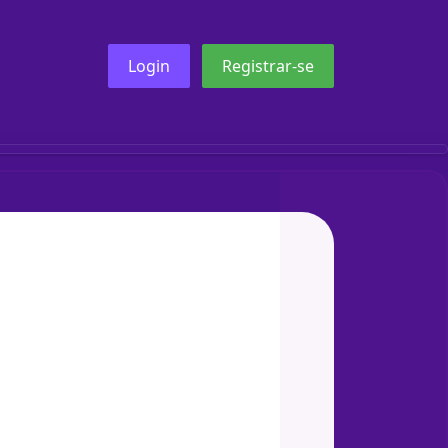
Login
Registrar-se