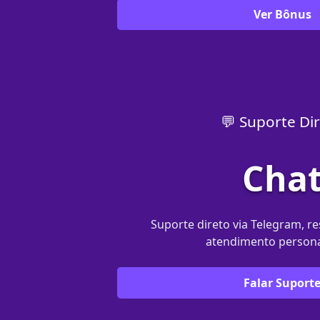
Ver Bônus
💬 Suporte Di
Cha
Suporte direto via Telegram, r
atendimento persona
Falar Suport