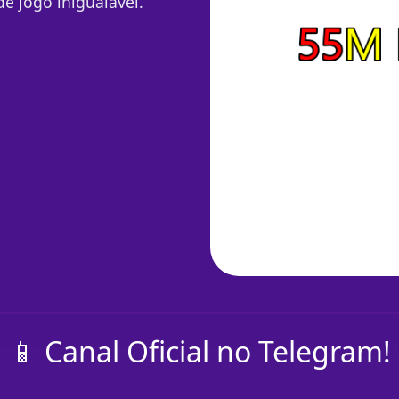
e jogo inigualável.
📱 Canal Oficial no Telegram!