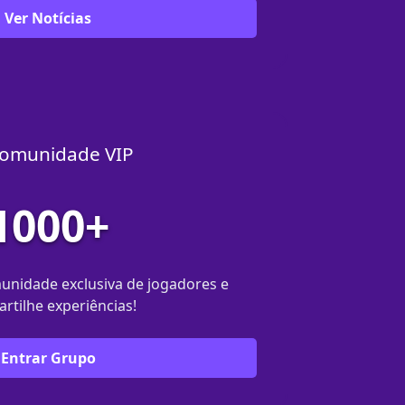
Ver Notícias
Comunidade VIP
1000+
unidade exclusiva de jogadores e
rtilhe experiências!
Entrar Grupo