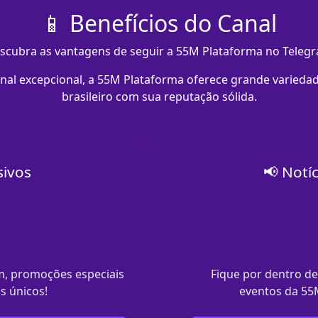
📱 Benefícios do Canal
scubra as vantagens de seguir a 55M Plataforma no Teleg
onal excepcional, a 55M Plataforma oferece grande varieda
brasileiro com sua reputação sólida.
sivos
📢 Notí
m, promoções especiais
Fique por dentro d
s únicos!
eventos da 55