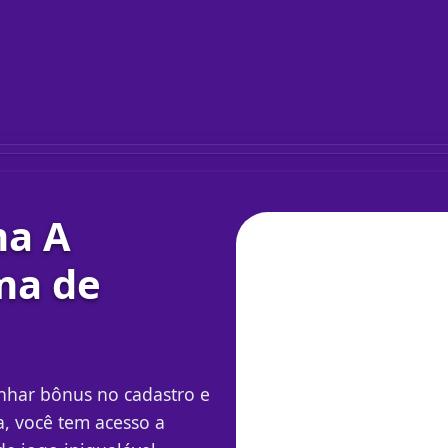
ma A
ma de
nhar bônus no cadastro e
, você tem acesso a