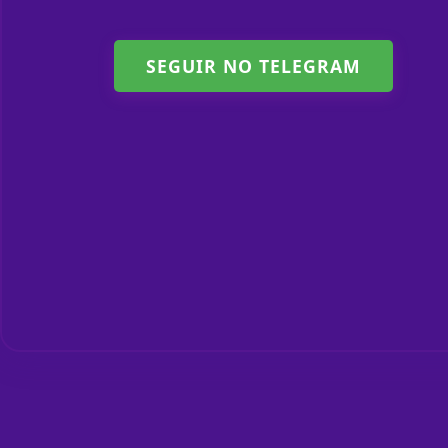
SEGUIR NO TELEGRAM