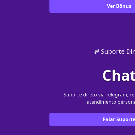
Ver Bônus
💬 Suporte Di
Cha
Suporte direto via Telegram, r
atendimento persona
Falar Suport