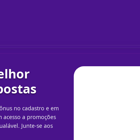
elhor
postas
ônus no cadastro e em
m acesso a promoções
ualável. Junte-se aos