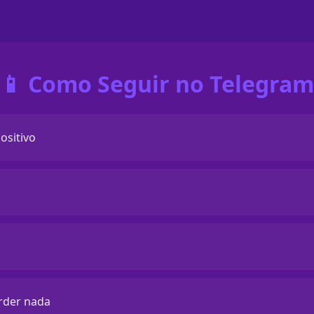
📱 Como Seguir no Telegram
ositivo
erder nada