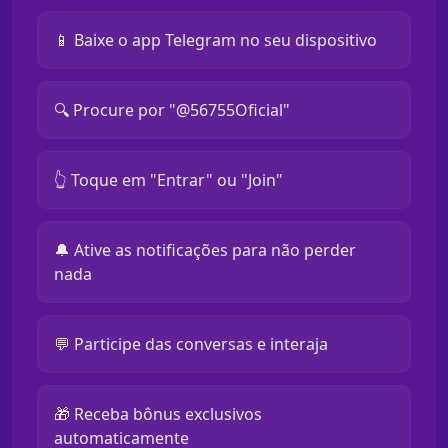
📱 Baixe o app Telegram no seu dispositivo
🔍 Procure por "@56755Oficial"
👆 Toque em "Entrar" ou "Join"
🔔 Ative as notificações para não perder
nada
💬 Participe das conversas e interaja
🎁 Receba bônus exclusivos
automaticamente