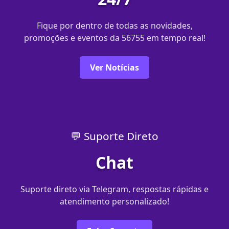
Fique por dentro de todas as novidades,
promoções e eventos da 56755 em tempo real!
Ver Notícias
💬 Suporte Direto
Chat
Suporte direto via Telegram, respostas rápidas e
atendimento personalizado!