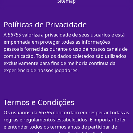
Sitemap
Políticas de Privacidade
A 56755 valoriza a privacidade de seus usuários e está
empenhada em proteger todas as informações
pessoais fornecidas durante o uso de nossos canais de
comunicação. Todos os dados coletados são utilizados
exclusivamente para fins de melhoria contínua da
experiência de nossos jogadores.
Termos e Condições
Os usuários da 56755 concordam em respeitar todas as
regras e regulamentos estabelecidos. É importante ler
e entender todos os termos antes de participar de