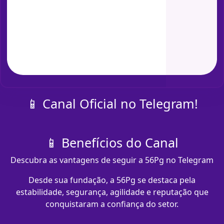
📱 Canal Oficial no Telegram!
📱 Benefícios do Canal
Descubra as vantagens de seguir a 56Pg no Telegram
Desde sua fundação, a 56Pg se destaca pela
estabilidade, segurança, agilidade e reputação que
conquistaram a confiança do setor.