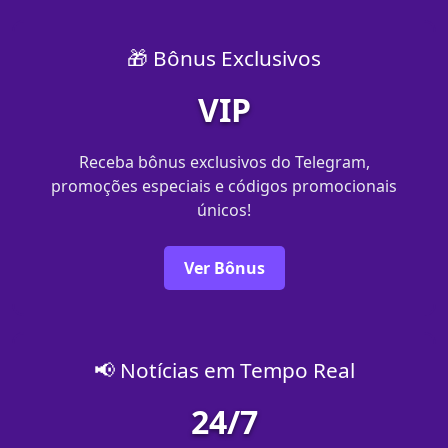
🎁 Bônus Exclusivos
VIP
Receba bônus exclusivos do Telegram,
promoções especiais e códigos promocionais
únicos!
Ver Bônus
📢 Notícias em Tempo Real
24/7