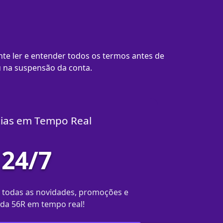
te ler e entender todos os termos antes de
u na suspensão da conta.
cias em Tempo Real
24/7
e todas as novidades, promoções e
 da 56R em tempo real!