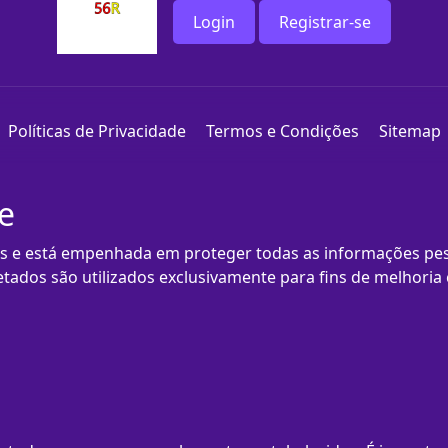
Login
Registrar-se
Políticas de Privacidade
Termos e Condições
Sitemap
de
ios e está empenhada em proteger todas as informações pe
tados são utilizados exclusivamente para fins de melhoria