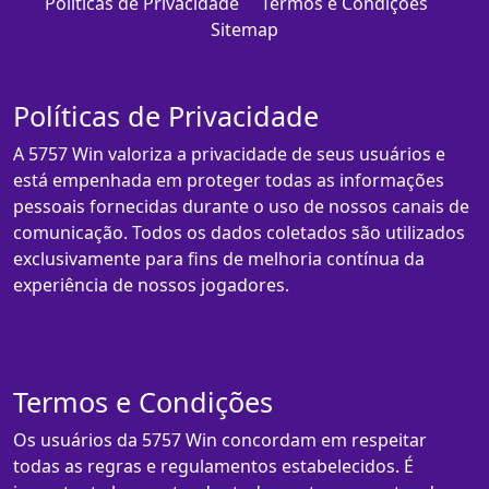
Políticas de Privacidade
Termos e Condições
Sitemap
Políticas de Privacidade
A 5757 Win valoriza a privacidade de seus usuários e
está empenhada em proteger todas as informações
pessoais fornecidas durante o uso de nossos canais de
comunicação. Todos os dados coletados são utilizados
exclusivamente para fins de melhoria contínua da
experiência de nossos jogadores.
Termos e Condições
Os usuários da 5757 Win concordam em respeitar
todas as regras e regulamentos estabelecidos. É