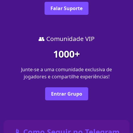
Falar Suporte
👥 Comunidade VIP
1000+
Junte-se a uma comunidade exclusiva de
jogadores e compartilhe experiências!
Entrar Grupo
📱 Como Seguir no Telegram