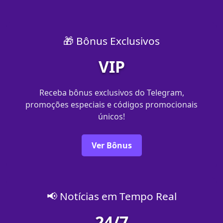
🎁 Bônus Exclusivos
VIP
Receba bônus exclusivos do Telegram,
promoções especiais e códigos promocionais
únicos!
Ver Bônus
📢 Notícias em Tempo Real
24/7