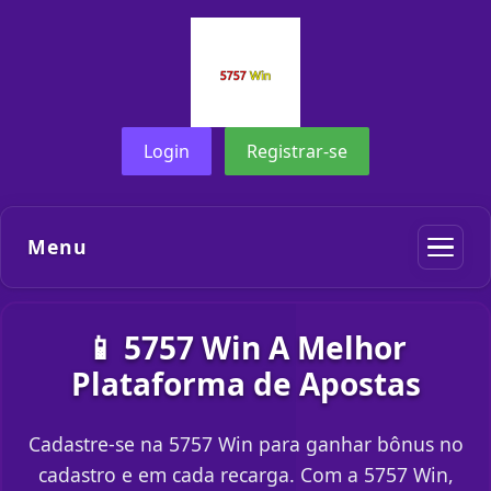
Login
Registrar-se
Menu
📱 5757 Win A Melhor
Plataforma de Apostas
Cadastre-se na 5757 Win para ganhar bônus no
cadastro e em cada recarga. Com a 5757 Win,