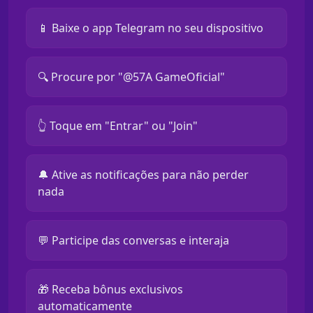
📱 Baixe o app Telegram no seu dispositivo
🔍 Procure por "@57A GameOficial"
👆 Toque em "Entrar" ou "Join"
🔔 Ative as notificações para não perder
nada
💬 Participe das conversas e interaja
🎁 Receba bônus exclusivos
automaticamente