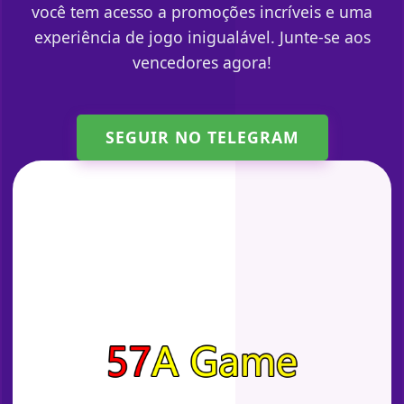
você tem acesso a promoções incríveis e uma
experiência de jogo inigualável. Junte-se aos
vencedores agora!
SEGUIR NO TELEGRAM