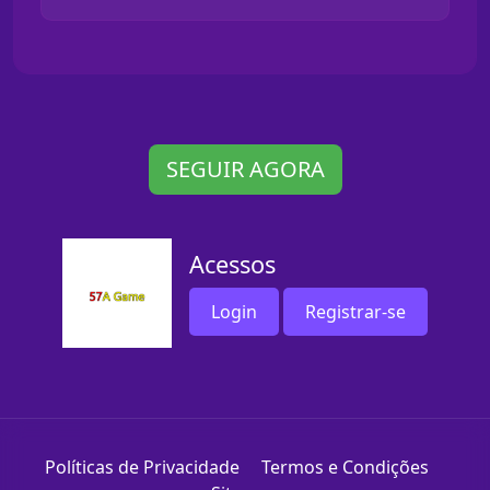
SEGUIR AGORA
Acessos
Login
Registrar-se
Políticas de Privacidade
Termos e Condições