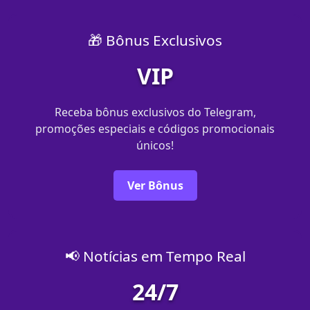
🎁 Bônus Exclusivos
VIP
Receba bônus exclusivos do Telegram,
promoções especiais e códigos promocionais
únicos!
Ver Bônus
📢 Notícias em Tempo Real
24/7