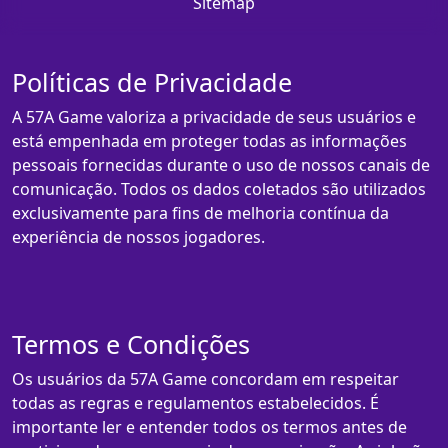
Sitemap
Políticas de Privacidade
A 57A Game valoriza a privacidade de seus usuários e
está empenhada em proteger todas as informações
pessoais fornecidas durante o uso de nossos canais de
comunicação. Todos os dados coletados são utilizados
exclusivamente para fins de melhoria contínua da
experiência de nossos jogadores.
Termos e Condições
Os usuários da 57A Game concordam em respeitar
todas as regras e regulamentos estabelecidos. É
importante ler e entender todos os termos antes de