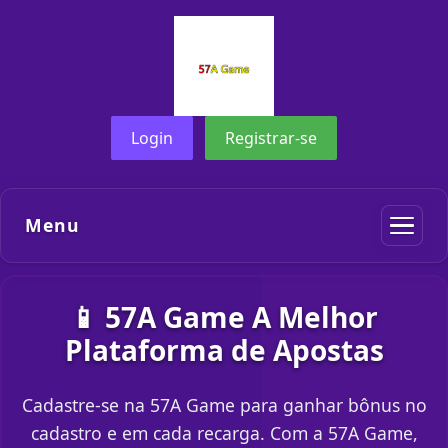
Login
Registrar-se
Menu
📱 57A Game A Melhor
Plataforma de Apostas
Cadastre-se na 57A Game para ganhar bônus no
cadastro e em cada recarga. Com a 57A Game,