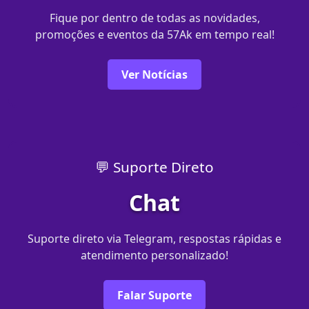
Fique por dentro de todas as novidades,
promoções e eventos da 57Ak em tempo real!
Ver Notícias
💬 Suporte Direto
Chat
Suporte direto via Telegram, respostas rápidas e
atendimento personalizado!
Falar Suporte