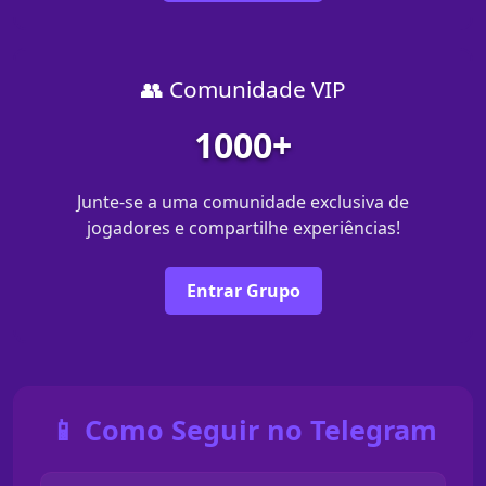
👥 Comunidade VIP
1000+
Junte-se a uma comunidade exclusiva de
jogadores e compartilhe experiências!
Entrar Grupo
📱 Como Seguir no Telegram