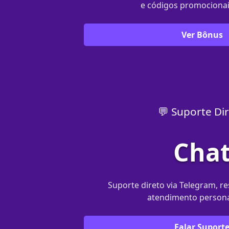
e códigos promocionai
Ver Bônus
💬 Suporte Di
Cha
Suporte direto via Telegram, r
atendimento persona
Falar Suport