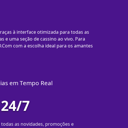
aças à interface otimizada para todas as
s e uma seção de cassino ao vivo. Para
D.Com com​ a escolha ideal para os amantes
cias em Tempo Real
24/7
e todas as novidades, promoções e