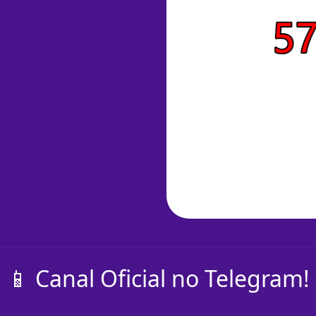
📱 Canal Oficial no Telegram!