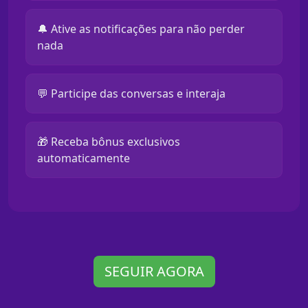
🔔 Ative as notificações para não perder
nada
💬 Participe das conversas e interaja
🎁 Receba bônus exclusivos
automaticamente
SEGUIR AGORA