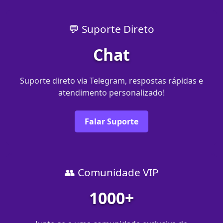
💬 Suporte Direto
Chat
Suporte direto via Telegram, respostas rápidas e
atendimento personalizado!
Falar Suporte
👥 Comunidade VIP
1000+