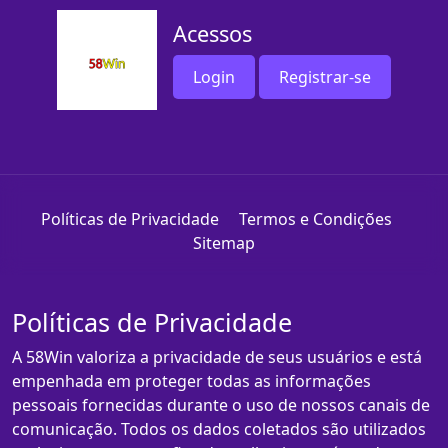
Acessos
Login
Registrar-se
Políticas de Privacidade
Termos e Condições
Sitemap
Políticas de Privacidade
A 58Win valoriza a privacidade de seus usuários e está
empenhada em proteger todas as informações
pessoais fornecidas durante o uso de nossos canais de
comunicação. Todos os dados coletados são utilizados