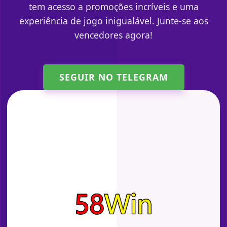
tem acesso a promoções incríveis e uma
experiência de jogo inigualável. Junte-se aos
vencedores agora!
SEGUIR NO TELEGRAM