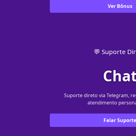
Ver Bônus
💬 Suporte Di
Cha
Suporte direto via Telegram, r
atendimento persona
Falar Suport