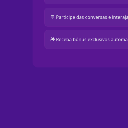
💬 Participe das conversas e interaj
🎁 Receba bônus exclusivos autom