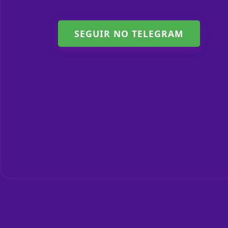
SEGUIR NO TELEGRAM