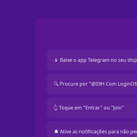
📱 Baixe o app Telegram no seu disp
🔍 Procure por "@59H Com LoginOfi
👆 Toque em "Entrar" ou "Join"
🔔 Ative as notificações para não p