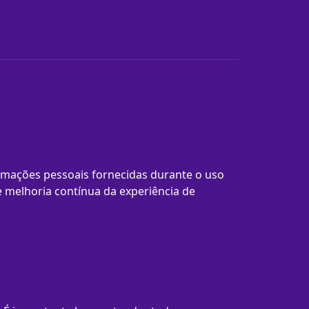
rmações pessoais fornecidas durante o uso
e melhoria contínua da experiência de