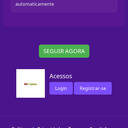
automaticamente
SEGUIR AGORA
Acessos
Login
Registrar-se