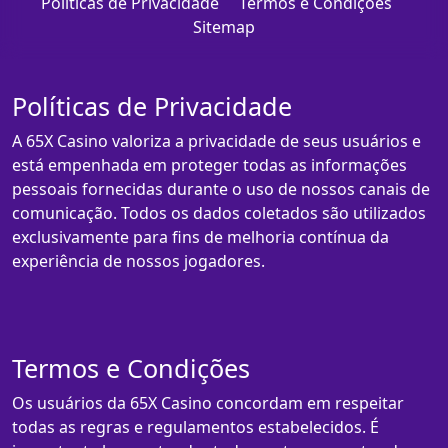
Políticas de Privacidade
Termos e Condições
Sitemap
Políticas de Privacidade
A 65X Casino valoriza a privacidade de seus usuários e
está empenhada em proteger todas as informações
pessoais fornecidas durante o uso de nossos canais de
comunicação. Todos os dados coletados são utilizados
exclusivamente para fins de melhoria contínua da
experiência de nossos jogadores.
Termos e Condições
Os usuários da 65X Casino concordam em respeitar
todas as regras e regulamentos estabelecidos. É