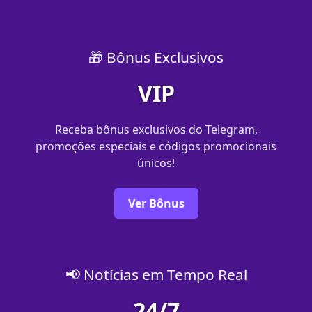
🎁 Bônus Exclusivos
VIP
Receba bônus exclusivos do Telegram,
promoções especiais e códigos promocionais
únicos!
Ver Bônus
📢 Notícias em Tempo Real
24/7