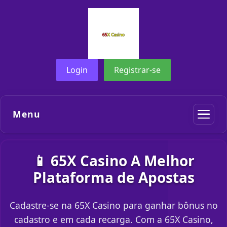
Login
Registrar-se
Menu
📱 65X Casino A Melhor
Plataforma de Apostas
Cadastre-se na 65X Casino para ganhar bônus no
cadastro e em cada recarga. Com a 65X Casino,