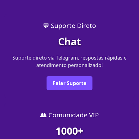
💬 Suporte Direto
Chat
Suporte direto via Telegram, respostas rápidas e
atendimento personalizado!
Falar Suporte
👥 Comunidade VIP
1000+