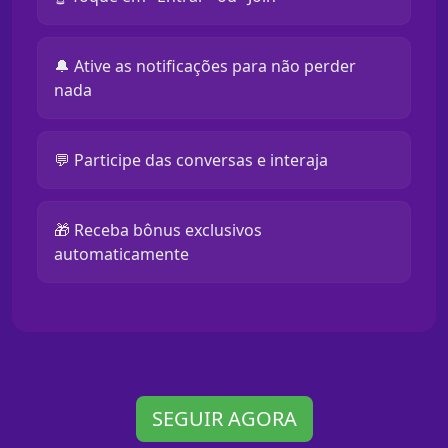
🔔 Ative as notificações para não perder
nada
💬 Participe das conversas e interaja
🎁 Receba bônus exclusivos
automaticamente
SEGUIR AGORA