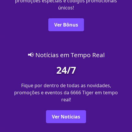
promoções especiais e códigos promocionais
únicos!
Ver Bônus
📢 Notícias em Tempo Real
24/7
Fique por dentro de todas as novidades,
promoções e eventos da 6666 Tiger em tempo
real!
Ver Notícias