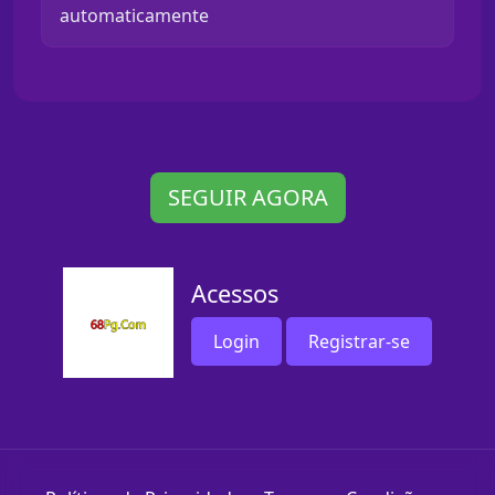
automaticamente
SEGUIR AGORA
Acessos
Login
Registrar-se