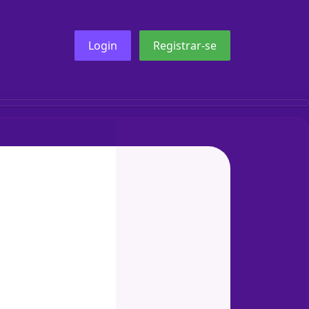
Login
Registrar-se