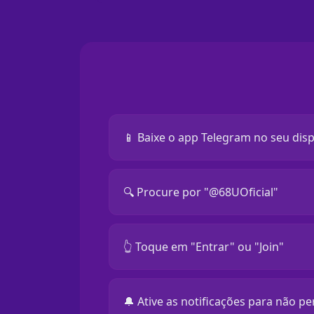
📱 Baixe o app Telegram no seu disp
🔍 Procure por "@68UOficial"
👆 Toque em "Entrar" ou "Join"
🔔 Ative as notificações para não p