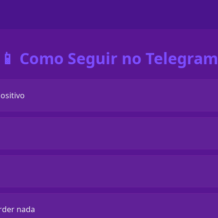
📱 Como Seguir no Telegram
ositivo
erder nada