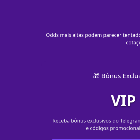
Odds mais altas podem parecer tentad
cotaç
🎁 Bônus Exclu
VIP
Receba bônus exclusivos do Telegra
e códigos promocionai