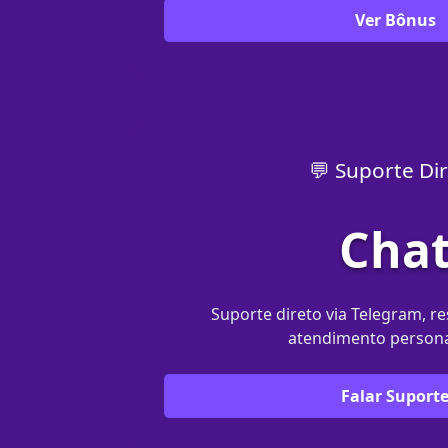
Ver Bônus
💬 Suporte Di
Cha
Suporte direto via Telegram, r
atendimento persona
Falar Suport