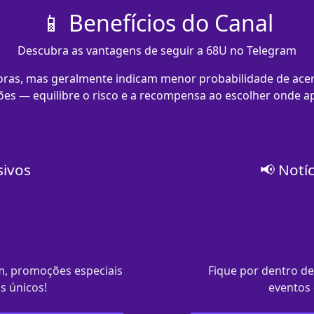
📱 Benefícios do Canal
Descubra as vantagens de seguir a 68U no Telegram
oras, mas geralmente indicam menor probabilidade de ace
ões — equilibre o risco e a recompensa ao escolher onde ap
sivos
📢 Notí
m, promoções especiais
Fique por dentro d
s únicos!
eventos