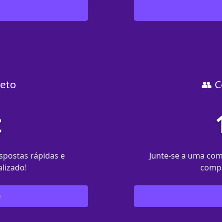
reto
👥 
t
espostas rápidas e
Junte-se a uma com
lizado!
compa
e