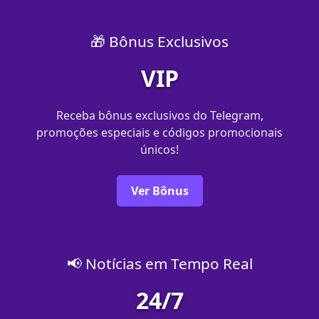
🎁 Bônus Exclusivos
VIP
Receba bônus exclusivos do Telegram,
promoções especiais e códigos promocionais
únicos!
Ver Bônus
📢 Notícias em Tempo Real
24/7