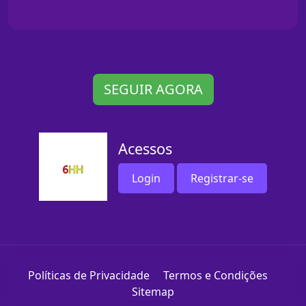
SEGUIR AGORA
Acessos
Login
Registrar-se
Políticas de Privacidade
Termos e Condições
Sitemap