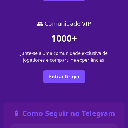
👥 Comunidade VIP
1000+
Junte-se a uma comunidade exclusiva de
jogadores e compartilhe experiências!
Entrar Grupo
📱 Como Seguir no Telegram