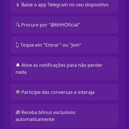
📱 Baixe o app Telegram no seu dispositivo
🔍 Procure por "@6HHOficial"
👆 Toque em "Entrar" ou "Join"
🔔 Ative as notificações para não perder
nada
💬 Participe das conversas e interaja
🎁 Receba bônus exclusivos
automaticamente