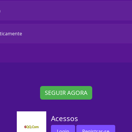
a
aticamente
SEGUIR AGORA
Acessos
Login
Registrar-se