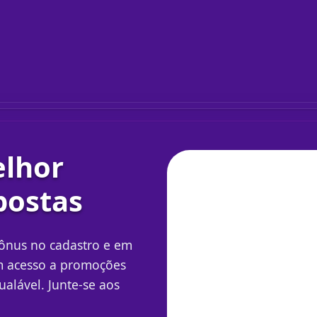
elhor
postas
ônus no cadastro e em
m acesso a promoções
ualável. Junte-se aos