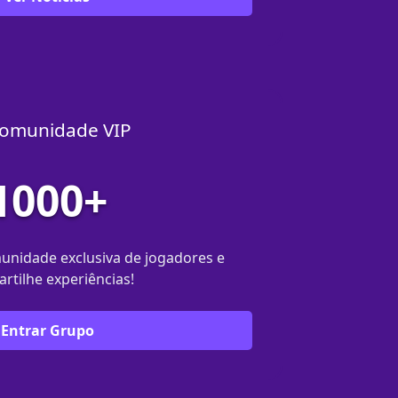
Comunidade VIP
1000+
unidade exclusiva de jogadores e
rtilhe experiências!
Entrar Grupo