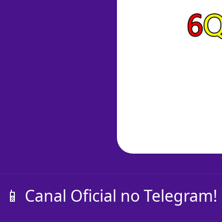
📱 Canal Oficial no Telegram!