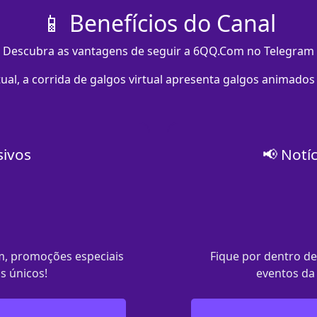
📱 Benefícios do Canal
Descubra as vantagens de seguir a 6QQ.Com no Telegram
tual, a corrida de galgos virtual apresenta galgos animad
sivos
📢 Notí
m, promoções especiais
Fique por dentro d
s únicos!
eventos da