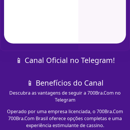
📱 Canal Oficial no Telegram!
📱 Benefícios do Canal
Descubra as vantagens de seguir a 700Bra.Com no
Telegram
Operado por uma empresa licenciada, o 700Bra.Com
700Bra.Com Brasil oferece opções completas e uma
experiência estimulante de cassino.