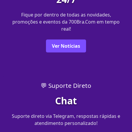
Fique por dentro de todas as novidades,
promoções e eventos da 700Bra.Com em tempo
real!
Ver Notícias
💬 Suporte Direto
Chat
Suporte direto via Telegram, respostas rápidas e
atendimento personalizado!