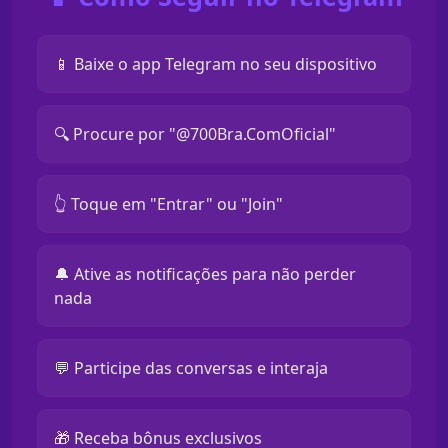
📱 Baixe o app Telegram no seu dispositivo
🔍 Procure por "@700Bra.ComOficial"
👆 Toque em "Entrar" ou "Join"
🔔 Ative as notificações para não perder
nada
💬 Participe das conversas e interaja
🎁 Receba bônus exclusivos