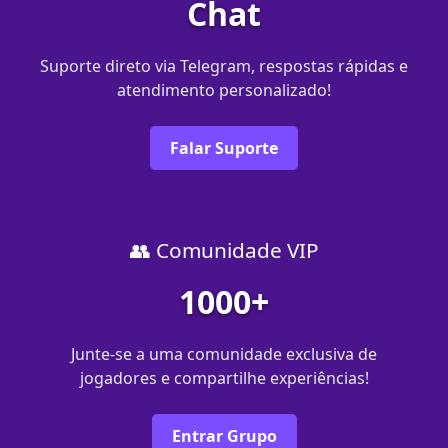
Chat
Suporte direto via Telegram, respostas rápidas e
atendimento personalizado!
Falar Suporte
👥 Comunidade VIP
1000+
Junte-se a uma comunidade exclusiva de
jogadores e compartilhe experiências!
Entrar Grupo