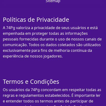
Sitemap
Políticas de Privacidade
A 74Pg valoriza a privacidade de seus usuários e está
empenhada em proteger todas as informações
pessoais fornecidas durante o uso de nossos canais de
comunicação. Todos os dados coletados são utilizados
exclusivamente para fins de melhoria contínua da
experiência de nossos jogadores.
Termos e Condições
Os usuários da 74Pg concordam em respeitar todas as
regras e regulamentos estabelecidos. É importante ler
e entender todos os termos antes de participar de