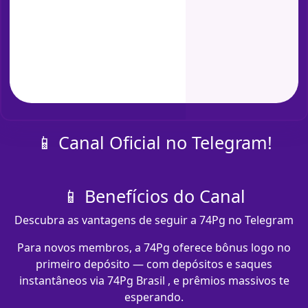
📱 Canal Oficial no Telegram!
📱 Benefícios do Canal
Descubra as vantagens de seguir a 74Pg no Telegram
Para novos membros, a 74Pg oferece bônus logo no
primeiro depósito — com depósitos e saques
instantâneos via 74Pg Brasil , e prêmios massivos te
esperando.