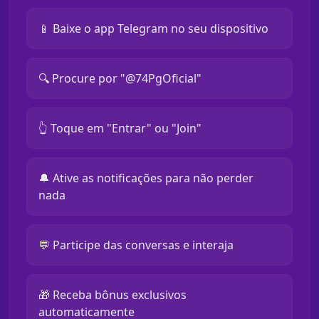
📱 Baixe o app Telegram no seu dispositivo
🔍 Procure por "@74PgOficial"
👆 Toque em "Entrar" ou "Join"
🔔 Ative as notificações para não perder
nada
💬 Participe das conversas e interaja
🎁 Receba bônus exclusivos
automaticamente