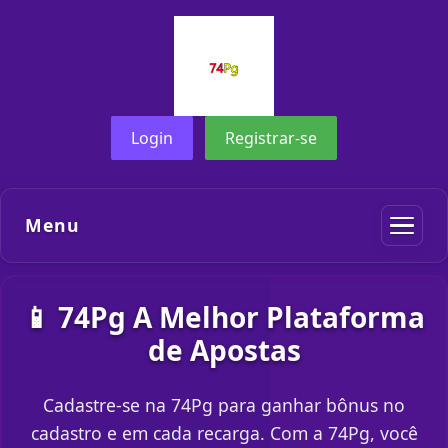
Login
Registrar-se
Menu
📱 74Pg A Melhor Plataforma
de Apostas
Cadastre-se na 74Pg para ganhar bônus no
cadastro e em cada recarga. Com a 74Pg, você