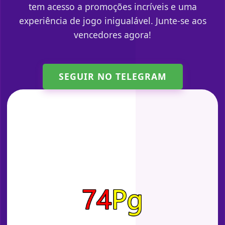
tem acesso a promoções incríveis e uma
experiência de jogo inigualável. Junte-se aos
vencedores agora!
SEGUIR NO TELEGRAM