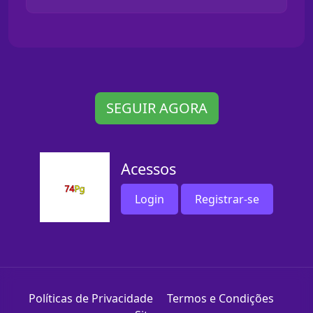
SEGUIR AGORA
Acessos
Login
Registrar-se
Políticas de Privacidade
Termos e Condições