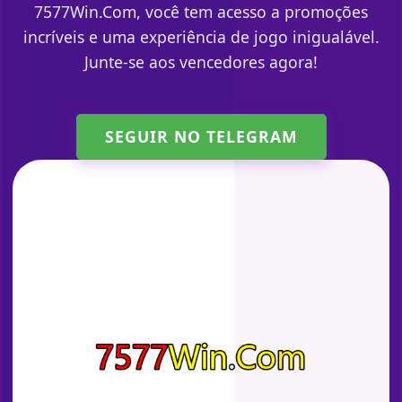
7577Win.Com, você tem acesso a promoções
incríveis e uma experiência de jogo inigualável.
Junte-se aos vencedores agora!
SEGUIR NO TELEGRAM