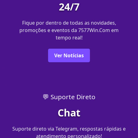
24/7
Fique por dentro de todas as novidades,
promoções e eventos da 7577Win.Com em
tempo real!
Ver Notícias
💬 Suporte Direto
Chat
Suporte direto via Telegram, respostas rápidas e
atendimento personalizado!