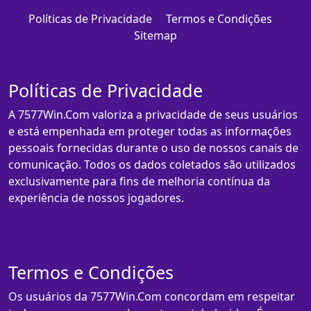
Políticas de Privacidade
Termos e Condições
Sitemap
Políticas de Privacidade
A 7577Win.Com valoriza a privacidade de seus usuários
e está empenhada em proteger todas as informações
pessoais fornecidas durante o uso de nossos canais de
comunicação. Todos os dados coletados são utilizados
exclusivamente para fins de melhoria contínua da
experiência de nossos jogadores.
Termos e Condições
Os usuários da 7577Win.Com concordam em respeitar