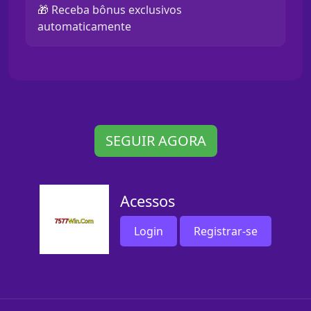
🎁 Receba bônus exclusivos
automaticamente
SEGUIR AGORA
Acessos
Login
Registrar-se