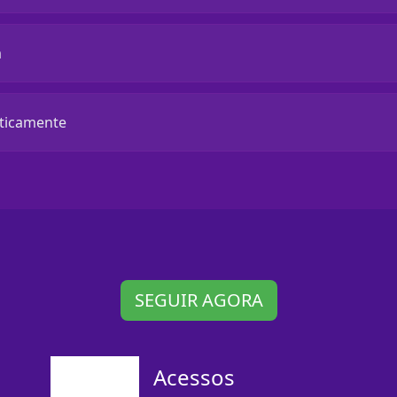
a
aticamente
SEGUIR AGORA
Acessos