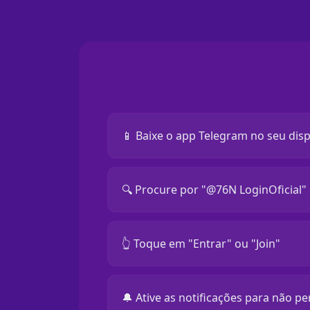
📱 Baixe o app Telegram no seu disp
🔍 Procure por "@76N LoginOficial"
👆 Toque em "Entrar" ou "Join"
🔔 Ative as notificações para não p