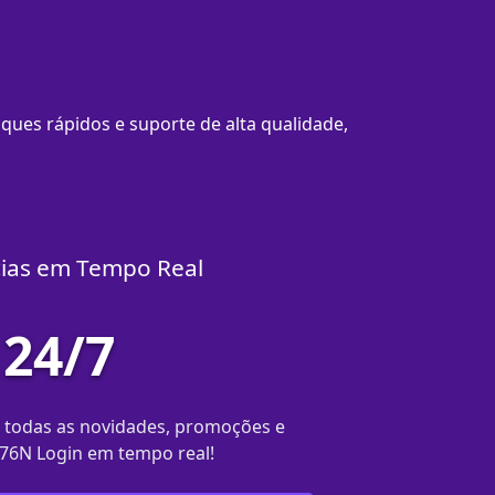
ques rápidos e suporte de alta qualidade,
cias em Tempo Real
24/7
e todas as novidades, promoções e
 76N Login em tempo real!